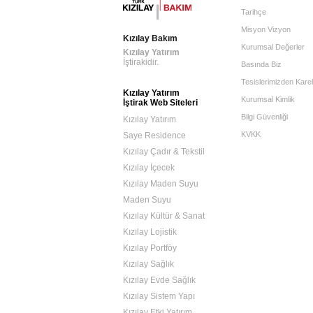
Tarihçe
Misyon Vizyon
Kızılay Bakım
Kurumsal Değerler
Kızılay Yatırım
İştirakidir.
Basında Biz
Tesislerimizden Karel
Kızılay Yatırım
Kurumsal Kimlik
İştirak Web Siteleri
Bilgi Güvenliği
Kızılay Yatırım
KVKK
Saye Residence
Kızılay Çadır & Tekstil
Kızılay İçecek
Kızılay Maden Suyu
Maden Suyu
Kızılay Kültür & Sanat
Kızılay Lojistik
Kızılay Portföy
Kızılay Sağlık
Kızılay Evde Sağlık
Kızılay Sistem Yapı
Kızılay Etki Yatırım