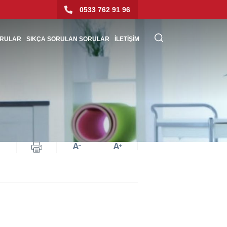
0533 762 91 96
URULAR
SIKÇA SORULAN SORULAR
İLETİŞİM