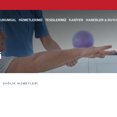
KURUMSAL
HİZMETLERİMİZ
TESİSLERİMİZ
KARİYER
HABERLER & DUY
i
SAĞLIK HIZMETLERI