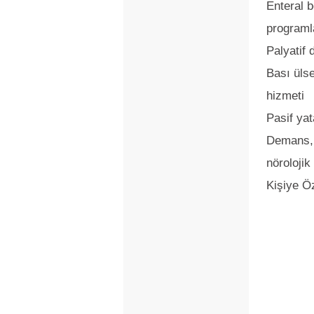
Enteral 
programl
Palyatif
Bası üls
hizmeti
Pasif yat
Demans, 
nörolojik
Kişiye Ö