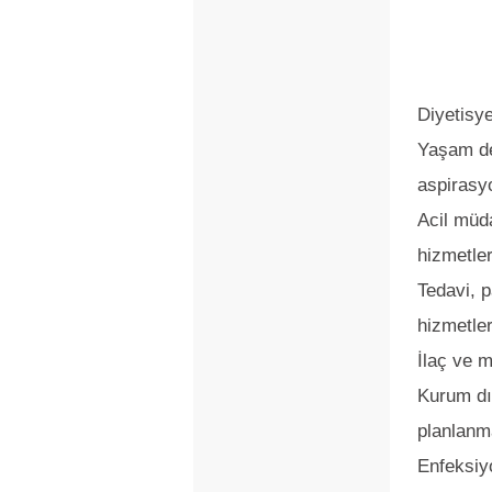
Diyetisye
Yaşam de
aspirasy
Acil müd
hizmetler
Tedavi, 
hizmetler
İlaç ve 
Kurum dı
planlanm
Enfeksiyo