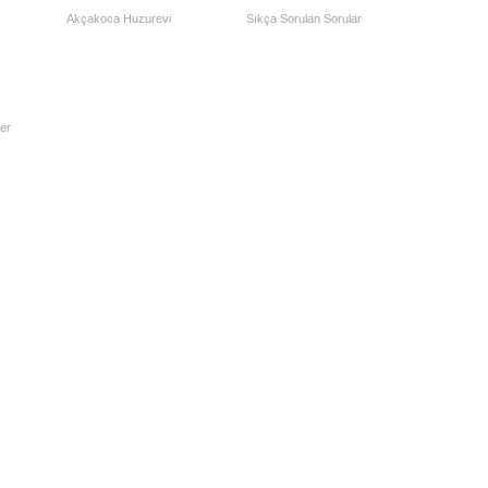
Akçakoca Huzurevi
Sıkça Sorulan Sorular
er