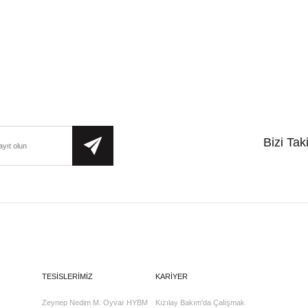
Bizi Tak
TESİSLERİMİZ
KARİYER
Zeynep Nedim M. Oyvar HYBM
Kızılay Bakım'da Çalışmak