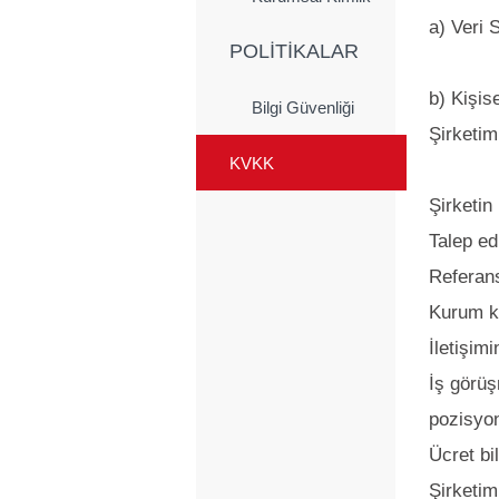
a) Veri 
POLİTİKALAR
b) Kişis
Bilgi Güvenliği
Şirketim
KVKK
Şirketin
Talep ed
Referans 
Kurum kü
İletişim
İş görü
pozisyon
Ücret bi
Şirketim