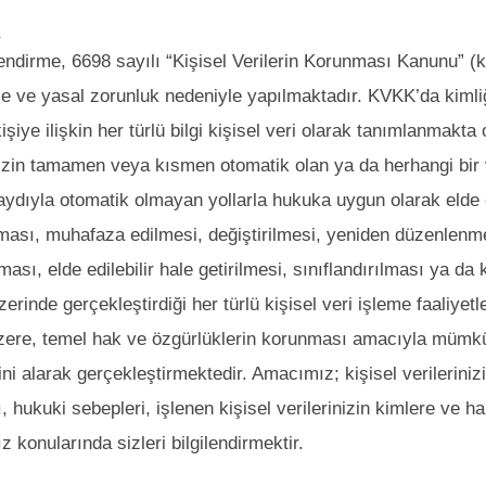
K
lendirme, 6698 sayılı “Kişisel Verilerin Korunması Kanunu”
e ve yasal zorunluk nedeniyle yapılmaktadır. KVKK’da kimliği b
şiye ilişkin her türlü bilgi kişisel veri olarak tanımlanmakta 
nizin tamamen veya kısmen otomatik olan ya da herhangi bir v
ydıyla otomatik olmayan yollarla hukuka uygun olarak elde 
ası, muhafaza edilmesi, değiştirilmesi, yeniden düzenlenme
ması, elde edilebilir hale getirilmesi, sınıflandırılması ya da
zerinde gerçekleştirdiği her türlü kişisel veri işleme faaliyetle
ere, temel hak ve özgürlüklerin korunması amacıyla mümkü
rini alarak gerçekleştirmektedir. Amacımız; kişisel verilerin
, hukuki sebepleri, işlenen kişisel verilerinizin kimlere ve h
z konularında sizleri bilgilendirmektir.