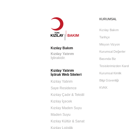
KURUMSAL
Kızılay Bakım
Tarihçe
Misyon Vizyon
Kızılay Bakım
Kurumsal Değerler
Kızılay Yatırım
İştirakidir.
Basında Biz
Tesislerimizden Karel
Kızılay Yatırım
Kurumsal Kimlik
İştirak Web Siteleri
Bilgi Güvenliği
Kızılay Yatırım
KVKK
Saye Residence
Kızılay Çadır & Tekstil
Kızılay İçecek
Kızılay Maden Suyu
Maden Suyu
Kızılay Kültür & Sanat
Kızılay Lojistik