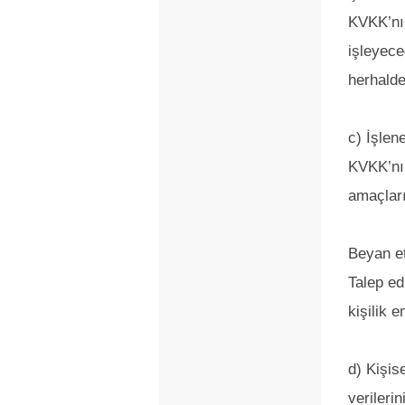
KVKK’nın
işleyece
herhalde
c) İşlen
KVKK’nın
amaçları
Beyan ett
Talep ed
kişilik e
d) Kişis
verileri