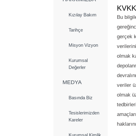
KVK
Kızılay Bakım
Bu bilgi
gereğinc
Tarihçe
gerçek ki
Misyon Vizyon
verileri
olmak ka
Kurumsal
depolanm
Değerler
devralın
MEDYA
veriler ü
olmak üz
Basında Biz
tedbirle
Tesislerimizden
amaçları
Kareler
haklarını
Kurumsal Kimlik