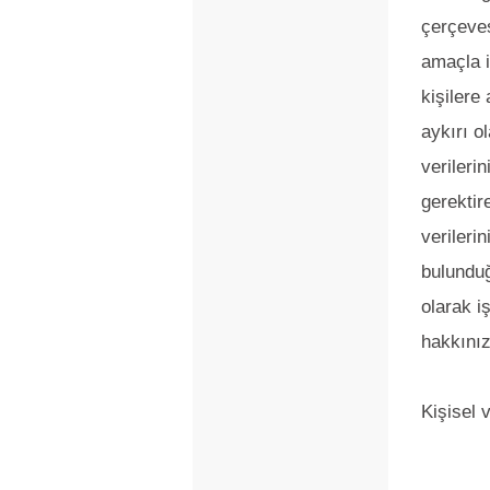
çerçeves
amaçla i
kişilere
aykırı o
verileri
gerektir
verileri
bulunduğ
olarak i
hakkınız
Kişisel ve