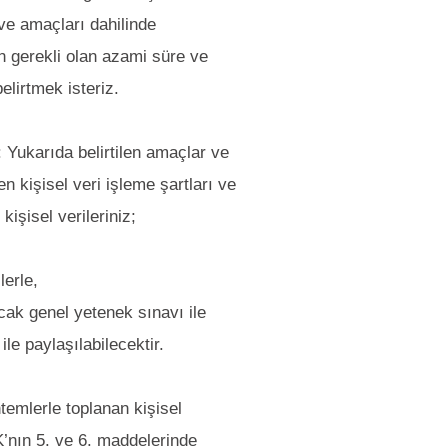
 ve amaçları dahilinde
in gerekli olan azami süre ve
lirtmek isteriz.
: Yukarıda belirtilen amaçlar ve
en kişisel veri işleme şartları ve
işisel verileriniz;
ilerle,
cak genel yetenek sınavı ile
ile paylaşılabilecektir.
emlerle toplanan kişisel
K’nın 5. ve 6. maddelerinde