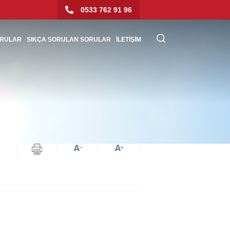
0533 762 91 96
URULAR
SIKÇA SORULAN SORULAR
İLETİŞİM