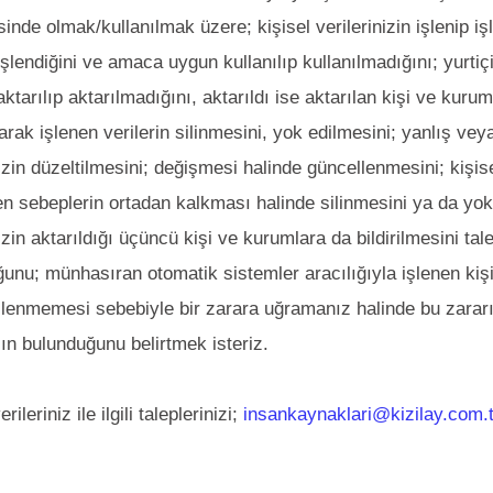
inde olmak/kullanılmak üzere; kişisel verilerinizin işlenip i
şlendiğini ve amaca uygun kullanılıp kullanılmadığını; yurti
 aktarılıp aktarılmadığını, aktarıldı ise aktarılan kişi ve kur
larak işlenen verilerin silinmesini, yok edilmesini; yanlış vey
nizin düzeltilmesini; değişmesi halinde güncellenmesini; kişise
en sebeplerin ortadan kalkması halinde silinmesini ya da yok
nizin aktarıldığı üçüncü kişi ve kurumlara da bildirilmesini ta
unu; münhasıran otomatik sistemler aracılığıyla işlenen kiş
şlenmemesi sebebiyle bir zarara uğramanız halinde bu zararı
ın bulunduğunu belirtmek isteriz.
rileriniz ile ilgili taleplerinizi;
insankaynaklari@kizilay.com.t