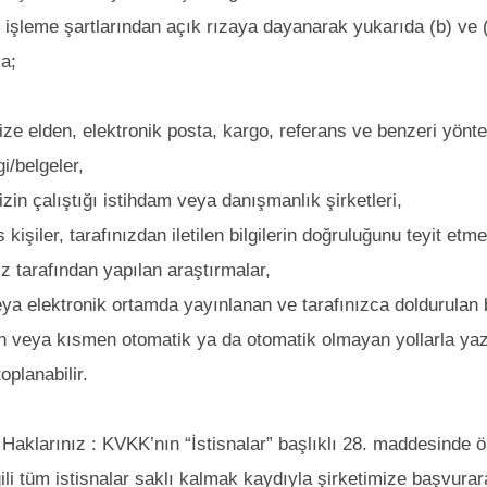
en işleme şartlarından açık rızaya dayanarak yukarıda (b) ve (
a;
ize elden, elektronik posta, kargo, referans ve benzeri yöntem
gi/belgeler,
izin çalıştığı istihdam veya danışmanlık şirketleri,
 kişiler, tarafınızdan iletilen bilgilerin doğruluğunu teyit etm
iz tarafından yapılan araştırmalar,
eya elektronik ortamda yayınlanan ve tarafınızca doldurulan 
veya kısmen otomatik ya da otomatik olmayan yollarla yazıl
toplanabilir.
 Haklarınız : KVKK’nın “İstisnalar” başlıklı 28. maddesinde 
gili tüm istisnalar saklı kalmak kaydıyla şirketimize başvurar