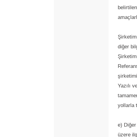
belirtil
amaçlarl
Şirketim
diğer bil
Şirketim
Referans
şirketim
Yazılı v
tamamen 
yollarla 
e) Diğer
üzere il