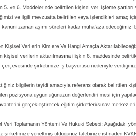
 5. ve 6. Maddelerinde belirtilen kişisel veri işleme şartları
ğimizi ve ilgili mevzuatta belirtilen veya işlendikleri amaç iç
 kanuni zaman aşımı süreleri kadar muhafaza edeceğimizi be
en Kişisel Verilerin Kimlere Ve Hangi Amaçla Aktarılabileceği
 kişisel verilerin aktarılmasına ilişkin 8. maddesinde belirtil
 çerçevesinde şirketimize iş başvurusu nedeniyle verdiğiniz k
iğiniz bilgilerin teyidi amacıyla referans olarak belirtilen kiş
ilen pozisyona uygunluğunuzun değerlendirilmesi için yapıla
nvanterini gerçekleştirecek eğitim şirketleri/sınav merkezleri 
el Veri Toplamanın Yöntemi Ve Hukuki Sebebi: Aşağıdaki yönt
niz şirketimize yöneltmiş olduğunuz talebinize istinaden KVK