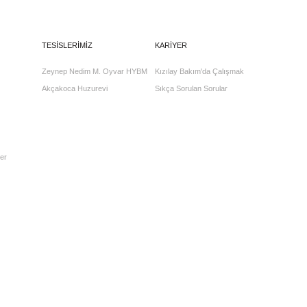
TESİSLERİMİZ
KARİYER
Zeynep Nedim M. Oyvar HYBM
Kızılay Bakım'da Çalışmak
Akçakoca Huzurevi
Sıkça Sorulan Sorular
er