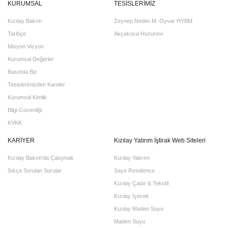
KURUMSAL
TESİSLERİMİZ
Kızılay Bakım
Zeynep Nedim M. Oyvar HYBM
Tarihçe
Akçakoca Huzurevi
Misyon Vizyon
Kurumsal Değerler
Basında Biz
Tesislerimizden Kareler
Kurumsal Kimlik
Bilgi Güvenliği
KVKK
KARİYER
Kızılay Yatırım İştirak Web Siteleri
Kızılay Bakım'da Çalışmak
Kızılay Yatırım
Sıkça Sorulan Sorular
Saye Residence
Kızılay Çadır & Tekstil
Kızılay İçecek
Kızılay Maden Suyu
Maden Suyu