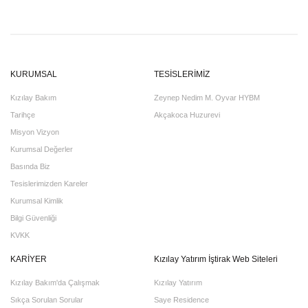
KURUMSAL
TESİSLERİMİZ
Kızılay Bakım
Zeynep Nedim M. Oyvar HYBM
Tarihçe
Akçakoca Huzurevi
Misyon Vizyon
Kurumsal Değerler
Basında Biz
Tesislerimizden Kareler
Kurumsal Kimlik
Bilgi Güvenliği
KVKK
KARİYER
Kızılay Yatırım İştirak Web Siteleri
Kızılay Bakım'da Çalışmak
Kızılay Yatırım
Sıkça Sorulan Sorular
Saye Residence